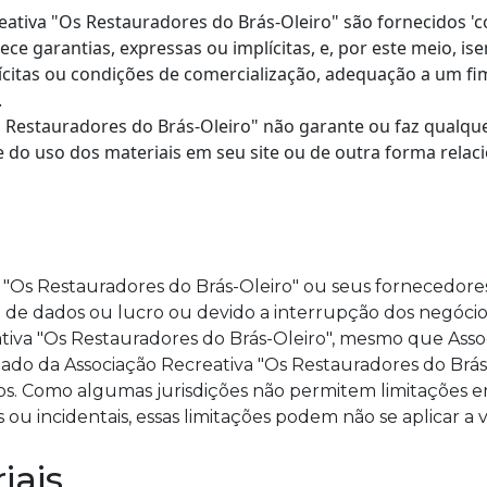
reativa "Os Restauradores do Brás-Oleiro" são fornecidos '
ce garantias, expressas ou implícitas, e, por este meio, ise
lícitas ou condições de comercialização, adequação a um fi
.
 Restauradores do Brás-Oleiro" não garante ou faz qualque
e do uso dos materiais em seu site ou de outra forma relac
"Os Restauradores do Brás-Oleiro" ou seus fornecedores
da de dados ou lucro ou devido a interrupção dos negóci
ativa "Os Restauradores do Brás-Oleiro", mesmo que Ass
ado da Associação Recreativa "Os Restauradores do Brás-
anos. Como algumas jurisdições não permitem limitações em
u incidentais, essas limitações podem não se aplicar a 
iais